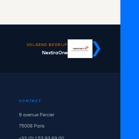
VOLGEND BEDRIJF
NextiraOne
CONTACT
9 avenue Percier
75008 Paris
+33 (0) 1 53 93 69 00