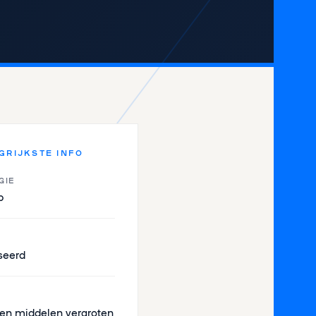
GRIJKSTE INFO
GIE
p
seerd
en middelen vergroten