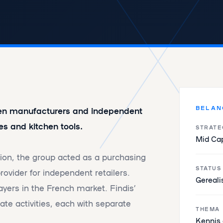
BELAN
een manufacturers and independent
es and kitchen tools.
STRATE
Mid Ca
tion, the group acted as a purchasing
STATUS
ovider for independent retailers.
Gereali
ayers in the French market. Findis’
te activities, each with separate
THEMA
Kennis 