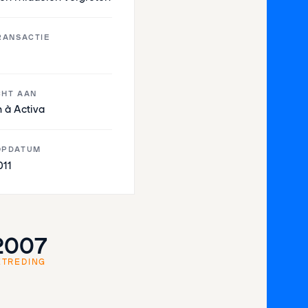
RANSACTIE
HT AAN
 à Activa
OPDATUM
011
2007
ETREDING