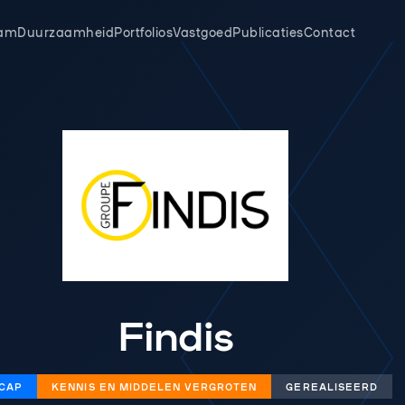
am
Duurzaamheid
Portfolios
Vastgoed
Publicaties
Contact
Findis
 CAP
KENNIS EN MIDDELEN VERGROTEN
GEREALISEERD