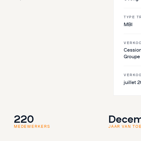
TYPE T
MBI
VERKOC
Cession
Groupe
VERKO
juillet 
220
Decem
MEDEWERKERS
JAAR VAN TO