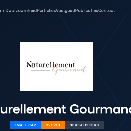
am
Duurzaamheid
Portfolios
Vastgoed
Publicaties
Contact
urellement Gourman
SMALL CAP
OVERIG
GEREALISEERD