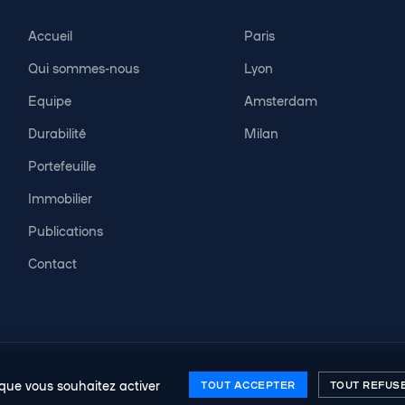
Accueil
Paris
Qui sommes-nous
Lyon
Equipe
Amsterdam
Durabilité
Milan
Portefeuille
Immobilier
Publications
Contact
Naviguer entre les membres
←
→
 Tous droits réservés.
Mentions légales
Politique de confidentialité
Design 
x que vous souhaitez activer
TOUT ACCEPTER
TOUT REFUS