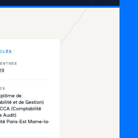
 CLÉS
'ENTRÉE
23
ES
iplôme de
ilité et de Gestion)
 CCA (Comptabilité
e Audit)
ité Paris-Est Marne-la-