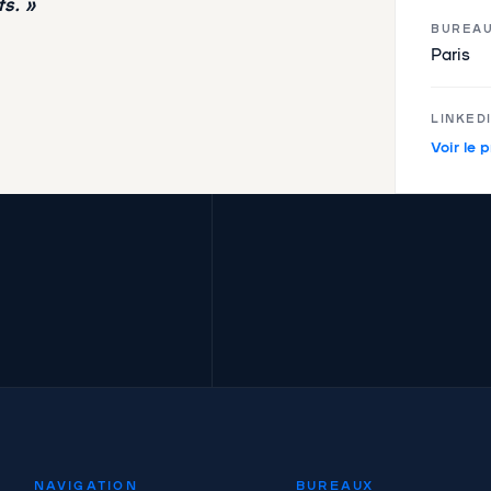
s. »
BUREA
Paris
LINKED
Voir le p
NAVIGATION
BUREAUX