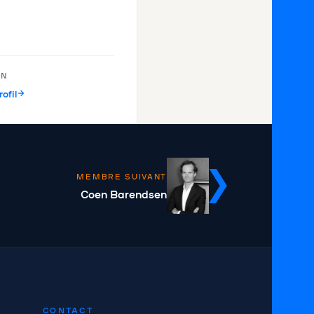
U
IN
rofil
MEMBRE SUIVANT
Coen Barendsen
CONTACT