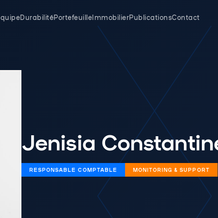
quipe
Durabilité
Portefeuille
Immobilier
Publications
Contact
Jenisia Constantin
RESPONSABLE COMPTABLE
MONITORING & SUPPORT