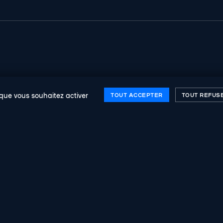
x que vous souhaitez activer
TOUT ACCEPTER
TOUT REFUS