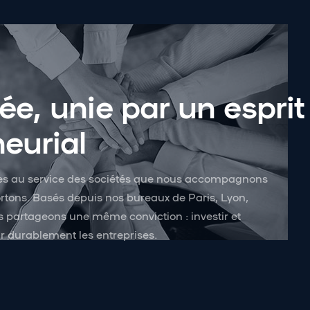
e, unie par un esprit
eurial
es au service des sociétés que nous accompagnons
ortons. Basés depuis nos bureaux de Paris, Lyon,
 partageons une même conviction : investir et
dir durablement les entreprises.