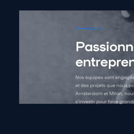
ÉQUIPE
Passionné
entrepren
Nos équipes sont engagé
et des projets que nous p
Amsterdam et Milan, nous
s'investir pour faire gran