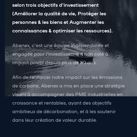
selon trois objectifs d'investissement
(Améliorer la qualité de vie, Protéger les
personnes & les biens et Augmenter les
connaissances & optimiser les ressources).
Abenex, c'est une équipe indépendante et
engagée pour l'investissement non coté à
impact positif depuis plus de 30 ans.
Afin de renforcer notre impact sur les émissions
de carbone, Abenex a mis en place une stratégie
visant à accompagner des PME industrielles en
croissance et rentables, ayant des objectifs
ambitieux de décarbonation, et à les soutenir
dans leur création de valeur durable.