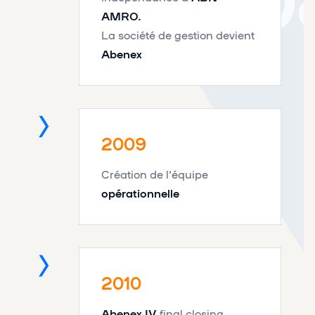
AMRO.
La société de gestion devient
Abenex
2009
Création de l'équipe
opérationnelle
2009
2010
2010
Abenex IV
final closing