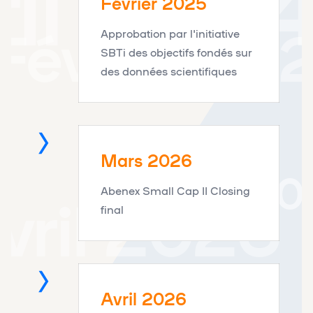
ril 202
Février 2025
Février 20
Approbation par l'initiative
SBTi des objectifs fondés sur
des données scientifiques
Mars 2026
Mars 20
vril 2026
Abenex Small Cap II Closing
final
Avril 2026