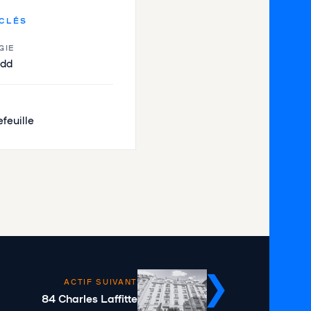
 CLÉS
GIE
Add
efeuille
ACTIF SUIVANT
84 Charles Laffitte