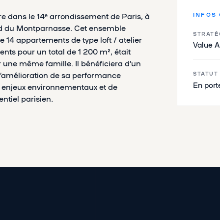
e dans le 14ᵉ arrondissement de Paris, à
INFOS
d du Montparnasse. Cet ensemble
STRATÉ
 14 appartements de type loft / atelier
Value 
ments pour un total de 1 200 m², était
 une même famille. Il bénéficiera d’un
’amélioration de sa performance
STATUT
En port
x enjeux environnementaux et de
ntiel parisien.