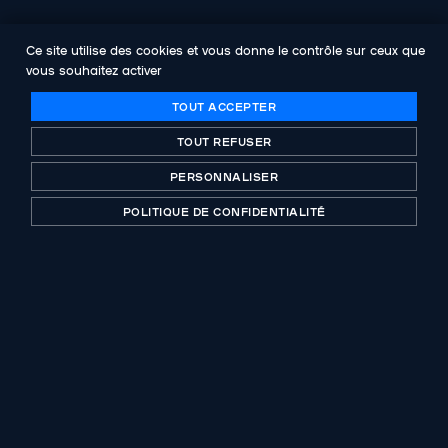
Ce site utilise des cookies et vous donne le contrôle sur ceux que
vous souhaitez activer
TOUT ACCEPTER
Acteur historique du capital-investissement
TOUT REFUSER
certifié B-Corp. Investing with purpose depuis plus
de 30 ans.
PERSONNALISER
POLITIQUE DE CONFIDENTIALITÉ
BUREAUX
CONTACT
Paris
9 avenue Percier