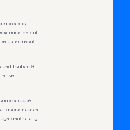
 nombreuses
t environnemental
one ou en ayant
 certification B
 et se
une communauté
formance sociale
engagement à long