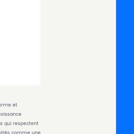
erme et
roissance
es qui respectent
tivités comme une