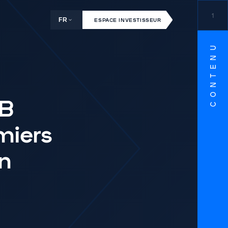
1
FR
ESPACE INVESTISSEUR
CONTENU
 B
miers
en