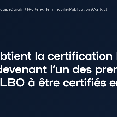
quipe
Durabilité
Portefeuille
Immobilier
Publications
Contact
tient la certification
devenant l’un des pre
LBO à être certifiés 