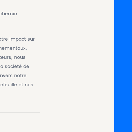
n chemin
otre impact sur
onnementaux,
ateurs, nous
la société de
envers notre
feuille et nos