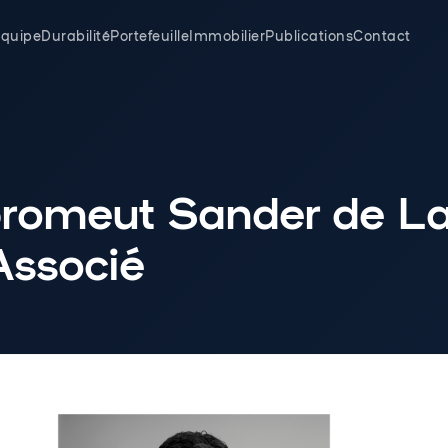
quipe
Durabilité
Portefeuille
Immobilier
Publications
Contact
romeut Sander de L
ssocié