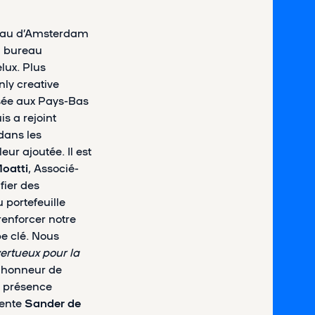
reau d’Amsterdam
u bureau
lux. Plus
ly creative
sée aux Pays-Bas
s a rejoint
dans les
ur ajoutée. Il est
Moatti
, Associé-
fier des
 portefeuille
renforcer notre
pe clé. Nous
vertueux pour la
n honneur de
a présence
mente
Sander de