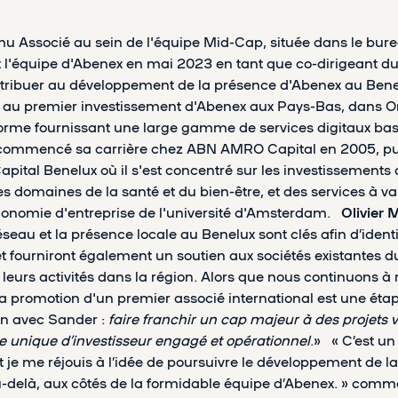
u Associé au sein de l'équipe Mid-Cap, située dans le bu
t l'équipe d'Abenex en mai 2023 en tant que co-dirigeant d
tribuer au développement de la présence d'Abenex au Bene
 au premier investissement d'Abenex aux Pays-Bas, dans On
forme fournissant une large gamme de services digitaux ba
 commencé sa carrière chez ABN AMRO Capital en 2005, pui
pital Benelux où il s'est concentré sur les investissements 
s domaines de la santé et du bien-être, et des services à vale
économie d'entreprise de l'université d'Amsterdam.
Olivier 
eau et la présence locale au Benelux sont clés afin d’identi
t fourniront également un soutien aux sociétés existantes du
eurs activités dans la région. Alors que nous continuons à 
la promotion d'un premier associé international est une éta
n avec Sander :
faire franchir un cap majeur à des projets 
e unique d’investisseur engagé et opérationnel
.» « C’est u
et je me réjouis à l’idée de poursuivre le développement de l
u-delà, aux côtés de la formidable équipe d’Abenex. » com