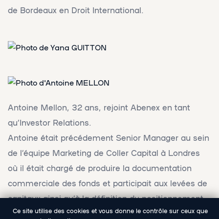
de Bordeaux en Droit International.
Antoine Mellon, 32 ans, rejoint Abenex en tant
qu’Investor Relations.
Antoine était précédement Senior Manager au sein
de l’équipe Marketing de Coller Capital à Londres
où il était chargé de produire la documentation
commerciale des fonds et participait aux levées de
capitaux ainsi qu’à la définition du positionnement
Ce site utilise des cookies et vous donne le contrôle sur ceux que
marketing et de la stratégie de communication. Il