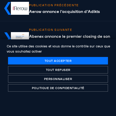
PUBLICATION PRÉCÉDENTE
Aerow annonce l’acquisition d’Adikts
PUBLICATION SUIVANTE
Abenex annonce le premier closing de son
fonds Abenex Small-Cap II et nomme
Ce site utilise des cookies et vous donne le contrôle sur ceux que
Julien Keignart comme Associé
vous souhaitez activer
TOUT ACCEPTER
TOUT REFUSER
PERSONNALISER
Acteur historique du capital-investissement
certifié B-Corp. Investing with purpose depuis plus
POLITIQUE DE CONFIDENTIALITÉ
de 30 ans.