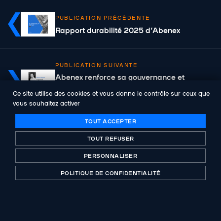
PUBLICATION PRÉCÉDENTE
Rapport durabilité 2025 d’Abenex
PUBLICATION SUIVANTE
Abenex renforce sa gouvernance et
nomme Johann Dupont comme Directeur
Ce site utilise des cookies et vous donne le contrôle sur ceux que
Général
vous souhaitez activer
TOUT ACCEPTER
TOUT REFUSER
PERSONNALISER
Acteur historique du capital-investissement
POLITIQUE DE CONFIDENTIALITÉ
certifié B-Corp. Investing with purpose depuis plus
de 30 ans.