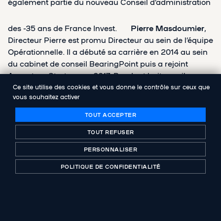
également partie du nouveau Conseil d’administration
des -35 ans de France Invest.
Pierre Masdoumier
,
Directeur Pierre est promu Directeur au sein de l’équipe
Opérationnelle. Il a débuté sa carrière en 2014 au sein
du cabinet de conseil BearingPoint puis a rejoint
Accenture Strategy en 2017. Pendant huit ans, il a
accompagné des entreprises industrielles sur des
Ce site utilise des cookies et vous donne le contrôle sur ceux que
vous souhaitez activer
missions de stratégie et de transformation avec une
forte connotation digitale d’un bout à l’autre de la
TOUT ACCEPTER
chaîne de valeur des opérations. Pierre est diplômé du
TOUT REFUSER
parcours grandes écoles des Arts et Métiers Paris Tech
PERSONNALISER
et de la Sorbonne.
Sandra Pekle
, Chargée
POLITIQUE DE CONFIDENTIALITÉ
d’Affaires Sustainability Sandra est promue Chargée
d’Affaires Sustainability au sein de l’équipe
opérationnelle d’Abenex. Elle a étudié et travaillé au
Portugal, en Allemagne et aux Etats-Unis. Diplômée du
Master International Sustainability Management de