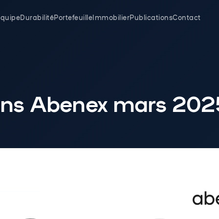
quipe
Durabilité
Portefeuille
Immobilier
Publications
Contact
ons Abenex mars 202