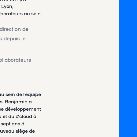
 Lyon,
aborateurs au sein
irection de
s depuis le
ollaborateurs
u sein de l’équipe
ifs. Benjamin a
hase développement
a et du #cloud à
 sept ans à
nouveau siège de