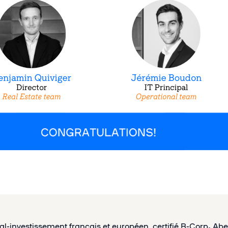
al-investissement français et européen, certifié B-Corp
,
Abe