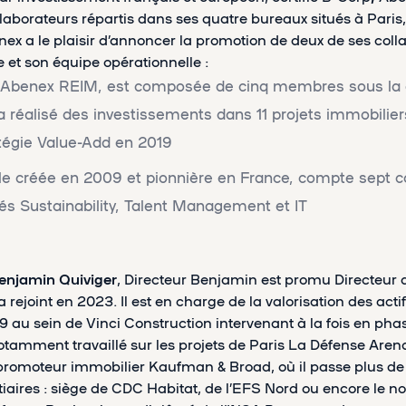
laborateurs répartis dans ses quatre bureaux situés à Paris,
x a le plaisir d’annoncer la promotion de deux de ses coll
 et son équipe opérationnelle :
, Abenex REIM, est composée de cinq membres sous la d
a réalisé des investissements dans 11 projets immobilier
tégie Value-Add en 2019
le créée en 2009 et pionnière en France, compte sept c
és Sustainability, Talent Management et IT
enjamin Quiviger
, Directeur Benjamin est promu Directeur a
a rejoint en 2023. Il est en charge de la valorisation des act
9 au sein de Vinci Construction intervenant à la fois en p
notamment travaillé sur les projets de Paris La Défense Aren
le promoteur immobilier Kaufman & Broad, où il passe plus de
tiaires : siège de CDC Habitat, de l’EFS Nord ou encore le 