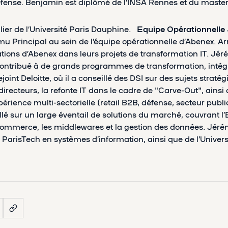
ense. Benjamin est diplômé de l’INSA Rennes et du master
er de l’Université Paris Dauphine.
Equipe Opérationnelle
u Principal au sein de l’équipe opérationnelle d’Abenex. Arr
ions d’Abenex dans leurs projets de transformation IT. Jér
 contribué à de grands programmes de transformation, intég
ejoint Deloitte, où il a conseillé des DSI sur des sujets stra
irecteurs, la refonte IT dans le cadre de "Carve-Out", ainsi 
xpérience multi-sectorielle (retail B2B, défense, secteur publ
llé sur un large éventail de solutions du marché, couvrant l’
e-commerce, les middlewares et la gestion des données. Jéré
ParisTech en systèmes d’information, ainsi que de l’Univers