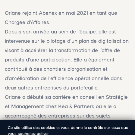
Oriane rejoint Abenex en mai 2021 en tant que
Chargée d’Affaires.
Depuis son arrivée au sein de l’équipe, elle est
intervenue sur le pilotage d’un plan de digitalisation
visant à accélérer la transformation de l’offre de
produits d’une participation. Elle a également
contribué à des chantiers d’organisation et
d’amélioration de l’efficience opérationnelle dans
deux autres entreprises du portefeuille.
Oriane a débuté sa carrière en conseil en Stratégie
et Management chez Kea & Partners où elle a
accompagné des entreprises sur des sujets
stratégiques et opérationnels pendant plus de 5
Ce site utilise des cookies et vous donne le contrôle sur ceux que
vous souhaitez activer
ans. Elle bénéficie également d’expériences dans la