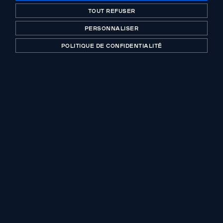
TOUT REFUSER
DÉFILER
PERSONNALISER
POLITIQUE DE CONFIDENTIALITÉ
NOTE D'INFORMATION