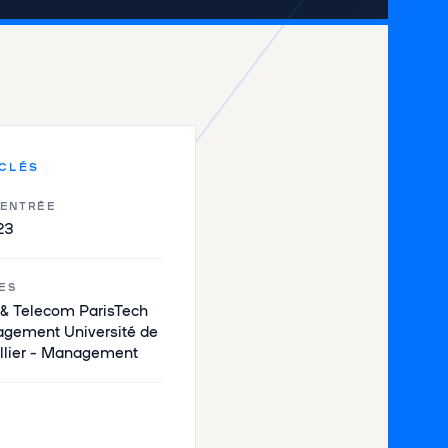
 CLÉS
'ENTRÉE
23
ES
& Telecom ParisTech
agement Université de
llier – Management
U