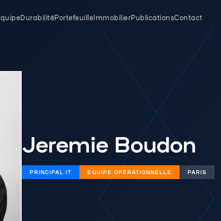
quipe
Durabilité
Portefeuille
Immobilier
Publications
Contact
Jeremie Boudon
PRINCIPAL IT
EQUIPE OPÉRATIONNELLE
PARIS