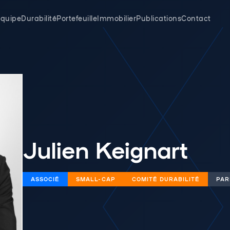
quipe
Durabilité
Portefeuille
Immobilier
Publications
Contact
Julien Keignart
ASSOCIÉ
SMALL-CAP
COMITÉ DURABILITÉ
PAR