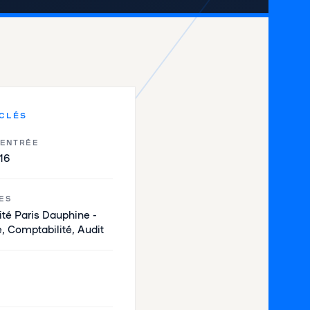
 CLÉS
'ENTRÉE
16
ES
ité Paris Dauphine -
, Comptabilité, Audit
U