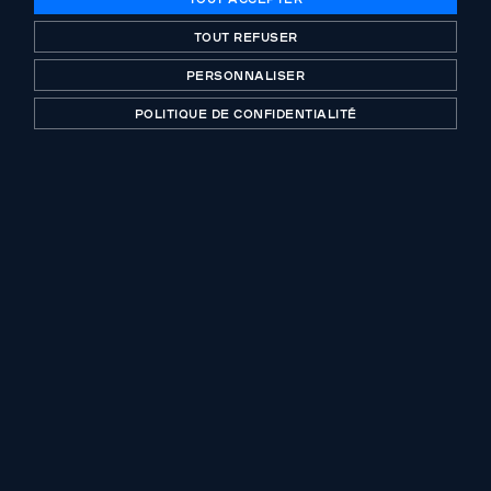
TOUT REFUSER
PERSONNALISER
PUBLICATION PRÉCÉDENTE
POLITIQUE DE CONFIDENTIALITÉ
Abenex acquiert Prévost Laboratory
Concept
PUBLICATION SUIVANTE
Eureka Education se dote de moyens
complémentaires pour accélérer sa
politique de croissance externe
Acteur historique du capital-investissement
certifié B-Corp. Investing with purpose depuis plus